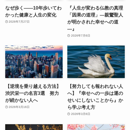
なぜ歩く——10年歩いてわ
『人生が変わる仏教の真理
かった健康と人生の変化
「因果の道理」—親鸞聖人
が明かされた幸せへの道
2026年7月27日
—』
2026年7月6日
【逆境を乗り越える方法】
【努力しても報われない人
渋沢栄一の名言3選 努力
へ】『幸せへの一歩は運の
が続かない人へ
せいにしないことから』か
ら学ぶ考え方
2026年3月16日
2026年3月6日