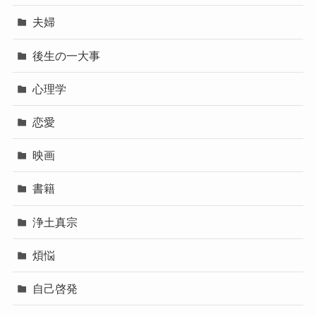
夫婦
後生の一大事
心理学
恋愛
映画
書籍
浄土真宗
煩悩
自己啓発