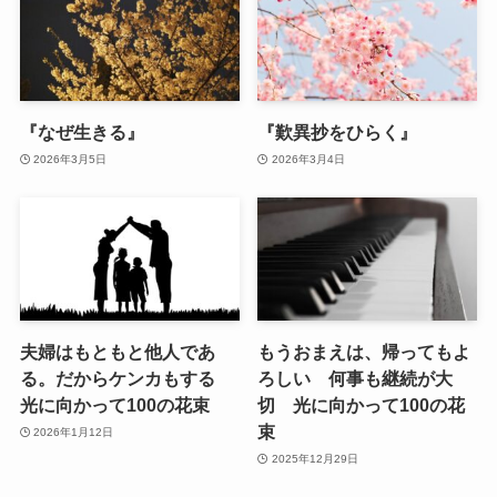
『なぜ生きる』
『歎異抄をひらく』
2026年3月5日
2026年3月4日
夫婦はもともと他人であ
もうおまえは、帰ってもよ
る。だからケンカもする
ろしい 何事も継続が大
光に向かって100の花束
切 光に向かって100の花
束
2026年1月12日
2025年12月29日