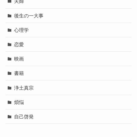
夫婦
後生の一大事
心理学
恋愛
映画
書籍
浄土真宗
煩悩
自己啓発