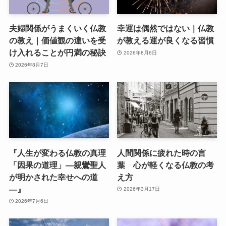
夫婦関係がうまくいく仏教
幸運は偶然ではない｜仏教
の教え｜価値観の違いを受
が教える運が良くなる習慣
け入れることが円満の秘訣
2026年8月6日
2026年8月7日
『人生が変わる仏教の真理
人間関係に疲れた時の言
「因果の道理」—親鸞聖人
葉 心が軽くなる仏教の考
が明かされた幸せへの道
え方
—』
2026年3月17日
2026年7月6日