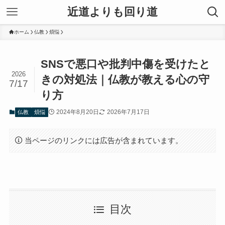
近道よりも回り道
ホーム
仏教
煩悩
SNSで悪口や批判中傷を受けたと
2026
きの対処法｜仏教が教える心の守
7/17
り方
2024年8月20日
2026年7月17日
仏教
煩悩
当ページのリンクには広告が含まれています。
目次