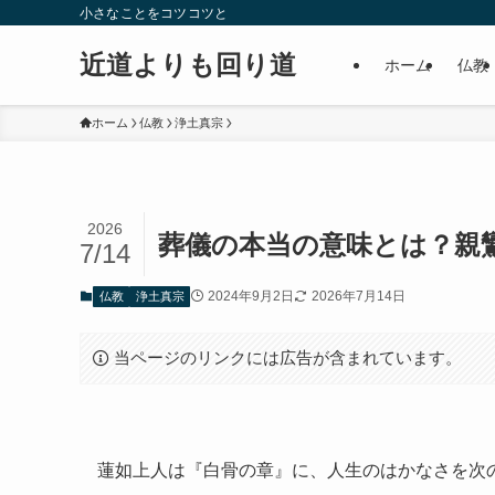
小さなことをコツコツと
近道よりも回り道
ホーム
仏教
ホーム
仏教
浄土真宗
2026
葬儀の本当の意味とは？親
7/14
2024年9月2日
2026年7月14日
仏教
浄土真宗
当ページのリンクには広告が含まれています。
蓮如上人は『白骨の章』に、人生のはかなさを次