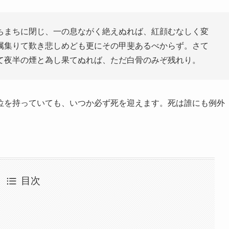
ちまちに閉じ、一の息ながく絶えぬれば、紅顔むなしく変
属集りて歎き悲しめども更にその甲斐あるべからず。さて
て夜半の煙と為し果てぬれば、ただ白骨のみぞ残れり。
位を持っていても、いつか必ず死を迎えます。死は誰にも例外
目次