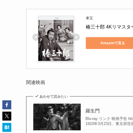
東宝
椿三十郎 4Kリマスター Blu
Amazonで見る
関連映画
あわせて読みたい
羅生門
Blu-ray リンク 映画予告 htt
1910年3月23日、東京府