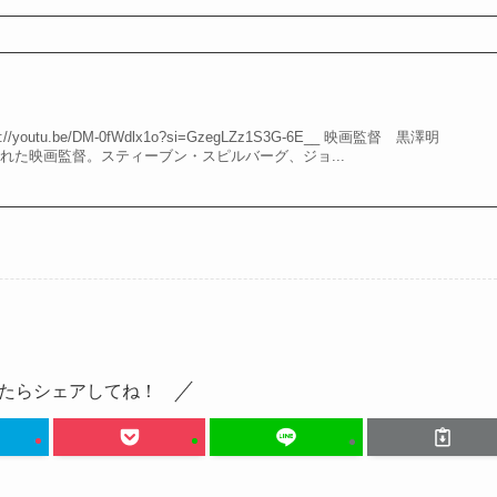
/youtu.be/DM-0fWdlx1o?si=GzegLZz1S3G-6E__ 映画監督 黒澤明
と知れた映画監督。スティーブン・スピルバーグ、ジョ...
たらシェアしてね！