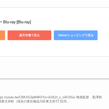
-ray [Blu-ray]
楽天市場で見る
Yahoo!ショッピングで見る
ps://youtu.be/CBKSG2pM4K0?si=iiU3LH_s_mR-DGix 映画監督 黒澤明
荏原群大井町（現在の東京都品川区東大井3丁目25...