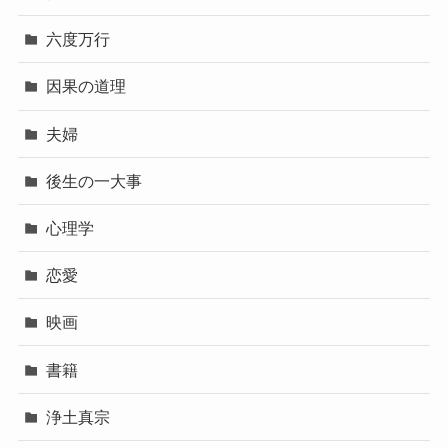
六度万行
因果の道理
夫婦
後生の一大事
心理学
恋愛
映画
書籍
浄土真宗