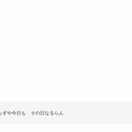
」
らずや今日も その日なるらん