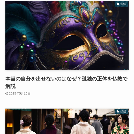
煩悩
本当の自分を出せないのはなぜ？孤独の正体を仏教で
解説
2025年5月16日
煩悩