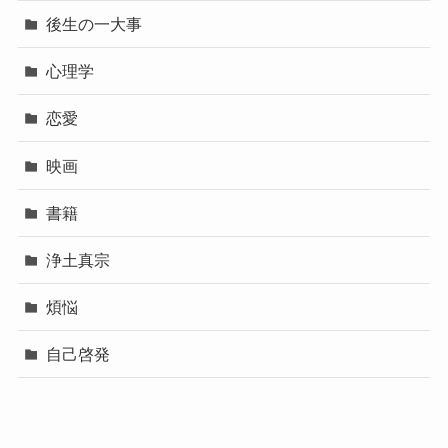
後生の一大事
心理学
恋愛
映画
書籍
浄土真宗
煩悩
自己啓発