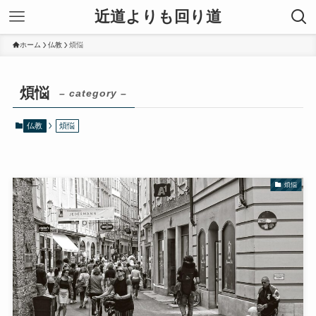
近道よりも回り道
ホーム
仏教
煩悩
煩悩
– category –
仏教
煩悩
煩悩