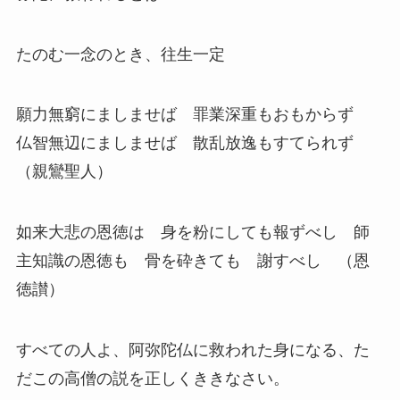
たのむ一念のとき、往生一定
願力無窮にましませば 罪業深重もおもからず
仏智無辺にましませば 散乱放逸もすてられず
（親鸞聖人）
如来大悲の恩徳は 身を粉にしても報ずべし 師
主知識の恩徳も 骨を砕きても 謝すべし （恩
徳讃）
すべての人よ、阿弥陀仏に救われた身になる、た
だこの高僧の説を正しくききなさい。