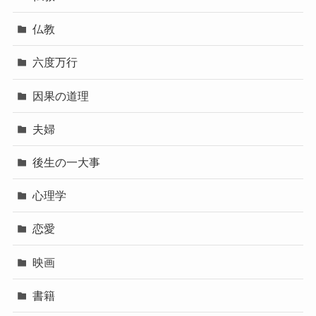
仏教
六度万行
因果の道理
夫婦
後生の一大事
心理学
恋愛
映画
書籍