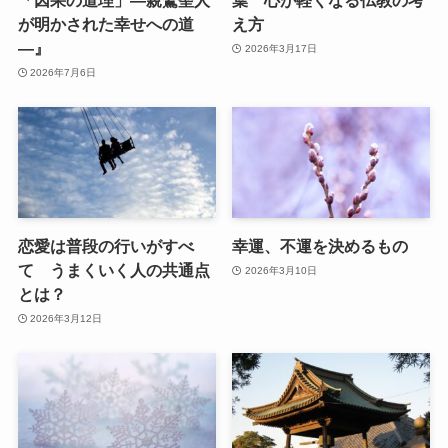
「因果の道理」—親鸞聖人
葉 心が軽くなる仏教の考
が明かされた幸せへの道
え方
—』
2026年3月17日
2026年7月6日
恋愛は普段の行いがすべ
幸運、不運を決めるもの
て うまくいく人の共通点
2026年3月10日
とは？
2026年3月12日