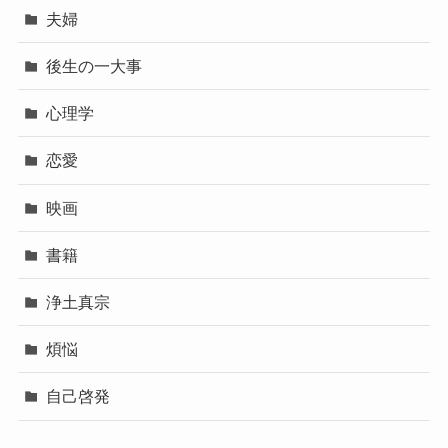
夫婦
後生の一大事
心理学
恋愛
映画
書籍
浄土真宗
煩悩
自己啓発