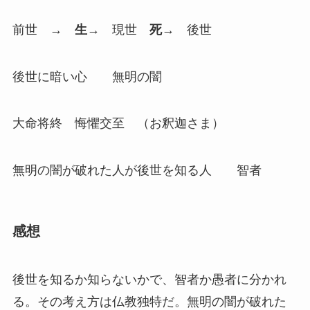
前世 →
生
→ 現世
死
→ 後世
後世に暗い心 無明の闇
大命将終 悔懼交至 （お釈迦さま）
無明の闇が破れた人が後世を知る人 智者
感想
後世を知るか知らないかで、智者か愚者に分かれ
る。その考え方は仏教独特だ。無明の闇が破れた