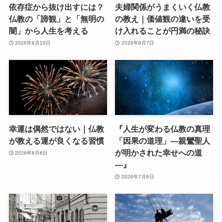
依存症から抜け出すには？
夫婦関係がうまくいく仏教
仏教の「諦観」と「無明の
の教え｜価値観の違いを受
闇」から人生を考える
け入れることが円満の秘訣
2026年8月10日
2026年8月7日
幸運は偶然ではない｜仏教
『人生が変わる仏教の真理
が教える運が良くなる習慣
「因果の道理」—親鸞聖人
が明かされた幸せへの道
2026年8月6日
—』
2026年7月6日