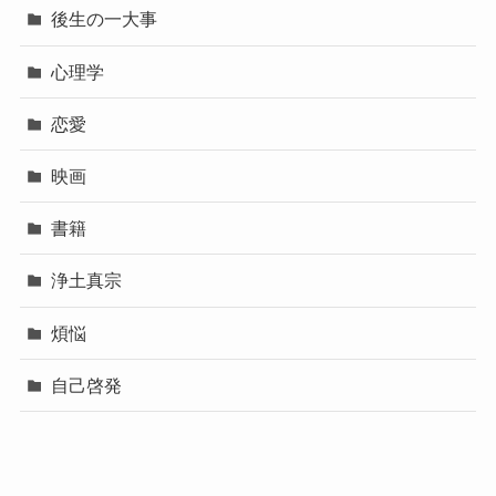
後生の一大事
心理学
恋愛
映画
書籍
浄土真宗
煩悩
自己啓発