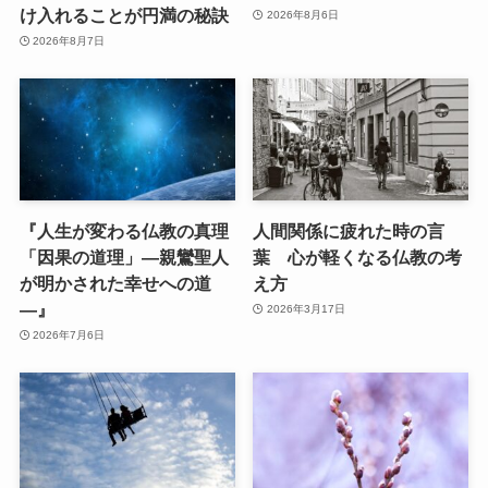
け入れることが円満の秘訣
2026年8月6日
2026年8月7日
『人生が変わる仏教の真理
人間関係に疲れた時の言
「因果の道理」—親鸞聖人
葉 心が軽くなる仏教の考
が明かされた幸せへの道
え方
—』
2026年3月17日
2026年7月6日